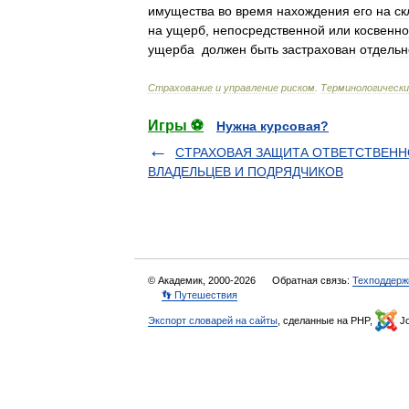
имущества
во
время
нахождения
его
на
ск
на
ущерб
,
непосредственной
или
косвенн
ущерба
должен
быть
застрахован
отдельн
Страхование
и
управление
риском
.
Терминологически
Игры ⚽
Нужна курсовая?
СТРАХОВАЯ ЗАЩИТА ОТВЕТСТВЕН
ВЛАДЕЛЬЦЕВ И ПОДРЯДЧИКОВ
© Академик, 2000-2026
Обратная связь:
Техподдерж
👣 Путешествия
Экспорт словарей на сайты
, сделанные на PHP,
Jo