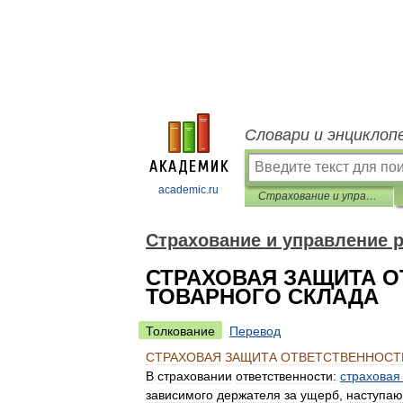
Словари и энциклоп
academic.ru
Страхование и управление риском. Терминологический словарь
Страхование и управление 
СТРАХОВАЯ ЗАЩИТА 
ТОВАРНОГО СКЛАДА
Толкование
Перевод
СТРАХОВАЯ
ЗАЩИТА
ОТВЕТСТВЕННОСТ
В
страховании
ответственности:
страховая
зависимого
держателя
за
ущерб
,
наступа