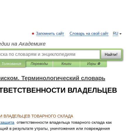
Запомнить сайт
Словарь на свой сайт
RU
едии на Академике
Найти!
Толкования
Переводы
Книги
Игры ⚽
риском. Терминологический словарь
ОТВЕТСТВЕННОСТИ ВЛАДЕЛЬЦЕВ
И
ВЛАДЕЛЬЦЕВ
ТОВАРНОГО
СКЛАДА
защита
ответственности
владельца
товарного
склада
как
ющий
в
результате
утраты
,
уничтожения
или
повреждения