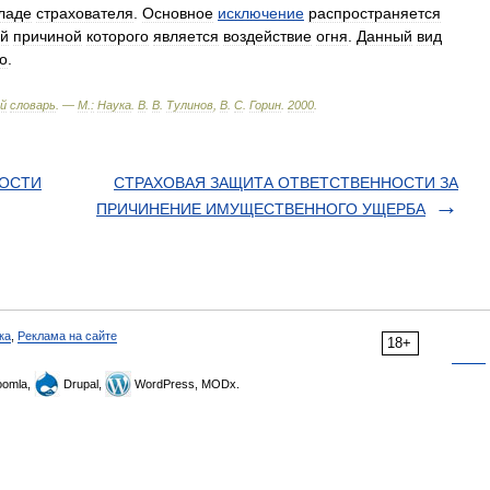
ладе
страхователя
.
Основное
исключение
распространяется
ой
причиной
которого
является
воздействие
огня
.
Данный
вид
о
.
й
словарь
. —
М
.
:
Наука
.
В
.
В
.
Тулинов
,
В
.
С
.
Горин
.
2000
.
НОСТИ
СТРАХОВАЯ ЗАЩИТА ОТВЕТСТВЕННОСТИ ЗА
ПРИЧИНЕНИЕ ИМУЩЕСТВЕННОГО УЩЕРБА
ка
,
Реклама на сайте
18+
omla,
Drupal,
WordPress, MODx.